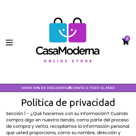
Ir
directamente
al
contenido
0
CA
CA
expandir/colapsar
HASTA 50% DE DESCUENTO🎁| ENVÍO A TODO EL PERÚ
Política de privacidad
Sección 1 - ¿Qué hacemos con su información? Cuando
compra algo en nuestra tienda, como parte del proceso
de compra y venta, recopilamos la información personal
que usted proporciona, como su nombre, dirección y